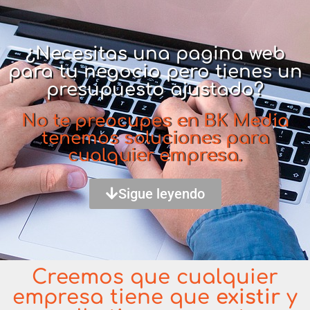
¿Necesitas una pagina web
para tu negocio pero tienes un
presupuesto ajustado?
No te preocupes en BK Media
tenemos soluciones para
cualquier empresa.
Sigue leyendo
Creemos que cualquier
empresa tiene que
existir
y